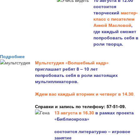
10 августа в 12.00
состоится
творческий
мастер-
класс с писателем
Анной Масловой
,
где каждый сможет
попробовать себя в
роли творца.
Подробнее
Мультстудия «Волшебный кадр»
приглашает ребят 8 – 10 лет
попробовать себя в роли настоящих
мультипликаторов.
Ждем вас каждый вторник и четверг в 14.30
.
Справки и запись по телефону: 57-51-09.
13 августа в 16.3
0
в рамках проекта
«Библиокроха»
состоится
литературно – игровое
занятие