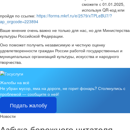
сможете с 01.01.2025,
используя QR-код или
пройдя по ссылке:
https://forms.mkrf.ru/e/2579/xTPLeBU7/?
ap_orgcode=223894
Ваше мнение очень важно не только для нас, но для Министерства
культуры Российской Федерации.
Оно поможет получить независимую и честную оценку
удовлетворенности граждан России работой государственных и
муниципальных организаций культуры, искусства и народного
творчества.
Жалобы на всё
Не убран мусор, яма на дороге, не горит фонарь?
Столкнулись с
проблемой — сообщите о ней!
Подать жалобу
Новости
Азбука бережного читателя