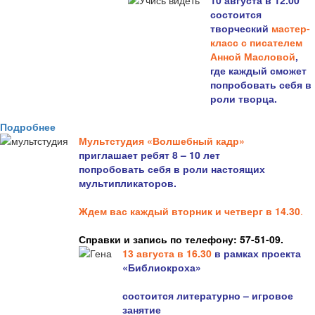
10 августа в 12.00
состоится
творческий
мастер-
класс с писателем
Анной Масловой
,
где каждый сможет
попробовать себя в
роли творца.
Подробнее
Мультстудия «Волшебный кадр»
приглашает ребят 8 – 10 лет
попробовать себя в роли настоящих
мультипликаторов.
Ждем вас каждый вторник и четверг в 14.30
.
Справки и запись по телефону: 57-51-09.
13 августа в 16.3
0
в рамках проекта
«Библиокроха»
состоится
литературно – игровое
занятие