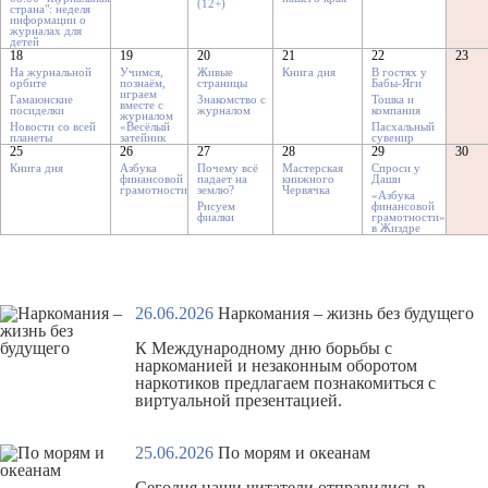
(12+)
страна": неделя
информации о
журналах для
детей
18
19
20
21
22
23
На журнальной
Учимся,
Живые
Книга дня
В гостях у
орбите
познаём,
страницы
Бабы-Яги
играем
Гамаюнские
Знакомство с
Тошка и
вместе с
посиделки
журналом
компания
журналом
Новости со всей
«Весёлый
Пасхальный
планеты
затейник
сувенир
25
26
27
28
29
30
Книга дня
Азбука
Почему всё
Мастерская
Спроси у
финансовой
падает на
книжного
Даши
грамотности
землю?
Червячка
«Азбука
Рисуем
финансовой
фиалки
грамотности»
в Жиздре
26.06.2026
Наркомания – жизнь без будущего
К Международному дню борьбы с
наркоманией и незаконным оборотом
наркотиков предлагаем познакомиться с
виртуальной презентацией
.
25.06.2026
По морям и океанам
Сегодня наши читатели отправились в