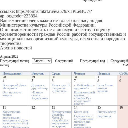
ссылке:
https://forms.mkrf.ru/e/2579/xTPLeBU7/?
ap_orgcode=223894
Ваше мнение очень важно не только для нас, но для
Министерства культуры Российской Федерации.
Оно поможет получить независимую и честную оценку
удовлетворенности граждан России работой государственных и
муниципальных организаций культуры, искусства и народного
творчества.
Архив новостей
Апрель 2022
Предыдущий месяц
Следующий
Предыдущий год
|
Следующий
год
месяц
Понедельник
Вторник
Среда
Четверг
Пятница
Суббо
28
29
30
31
1
2
4
5
6
7
8
9
Всемирный День
Дороги в
Книга дня. В.
« Мой выбор –
Если б мне
Интернета
другой мир
Смирнова
здоровье!»
читали
«Девочки»
книжки
Они просят о
«В мире
Компьютерный
защите
сказок
кружок
Андерсена»
«Знайка.Ру»
продолжает
работу!
11
12
13
14
15
16
Космические
Литературные
Книга дня
Рисуем весну
тайны:
усадьбы.
Сергиев скит:
Вербница
виртуальная
Часть 3.
по тропинкам
викторина ко Дню
«Карабиха»:
милосердия
космонавтики (6+)
виртуальная
истории
экскурсия
08:00
"Журнальная
нашего края