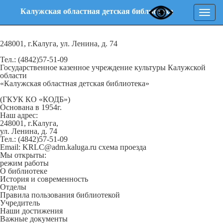
Калужская областная детская библиотека
Нави
248001, г.Калуга, ул. Ленина, д. 74
Тел.: (4842)57-51-09
Государственное казенное учреждение культуры Калужской
области
«Калужская областная детская библиотека»
(ГКУК КО «КОДБ»)
Основана в 1954г.
Наш адрес:
248001, г.Калуга,
ул. Ленина, д. 74
Тел.: (4842)57-51-09
Email: KRLC@adm.kaluga.ru
схема проезда
Мы открыты:
режим работы
О библиотеке
История и современность
Отделы
Правила пользования библиотекой
Учредитель
Наши достижения
Важные документы