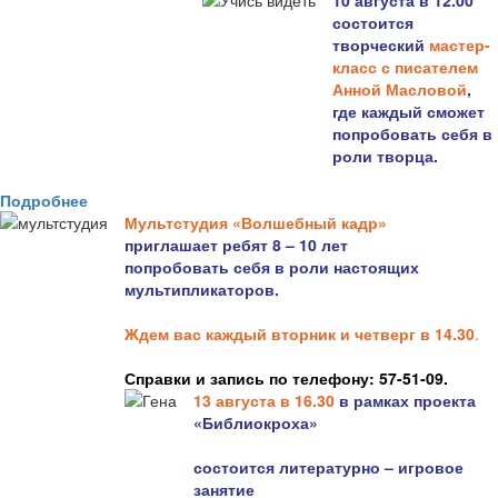
10 августа в 12.00
состоится
творческий
мастер-
класс с писателем
Анной Масловой
,
где каждый сможет
попробовать себя в
роли творца.
Подробнее
Мультстудия «Волшебный кадр»
приглашает ребят 8 – 10 лет
попробовать себя в роли настоящих
мультипликаторов.
Ждем вас каждый вторник и четверг в 14.30
.
Справки и запись по телефону: 57-51-09.
13 августа в 16.3
0
в рамках проекта
«Библиокроха»
состоится
литературно – игровое
занятие