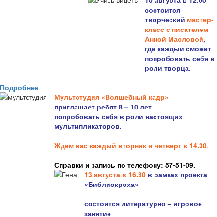
10 августа в 12.00
состоится
творческий
мастер-
класс с писателем
Анной Масловой
,
где каждый сможет
попробовать себя в
роли творца.
Подробнее
Мультстудия «Волшебный кадр»
приглашает ребят 8 – 10 лет
попробовать себя в роли настоящих
мультипликаторов.
Ждем вас каждый вторник и четверг в 14.30
.
Справки и запись по телефону: 57-51-09.
13 августа в 16.3
0
в рамках проекта
«Библиокроха»
состоится
литературно – игровое
занятие