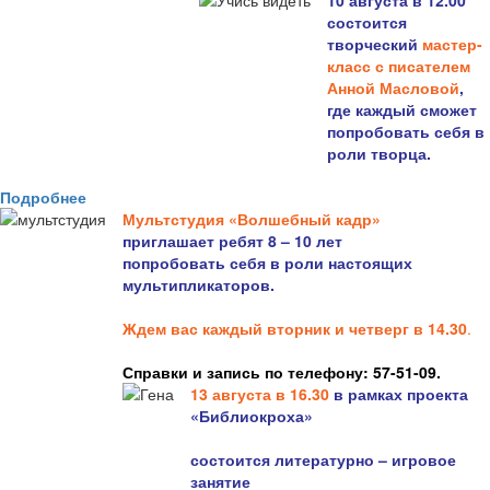
10 августа в 12.00
состоится
творческий
мастер-
класс с писателем
Анной Масловой
,
где каждый сможет
попробовать себя в
роли творца.
Подробнее
Мультстудия «Волшебный кадр»
приглашает ребят 8 – 10 лет
попробовать себя в роли настоящих
мультипликаторов.
Ждем вас каждый вторник и четверг в 14.30
.
Справки и запись по телефону: 57-51-09.
13 августа в 16.3
0
в рамках проекта
«Библиокроха»
состоится
литературно – игровое
занятие