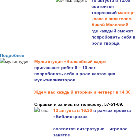
10 августа в 12.00
состоится
творческий
мастер-
класс с писателем
Анной Масловой
,
где каждый сможет
попробовать себя в
роли творца.
Подробнее
Мультстудия «Волшебный кадр»
приглашает ребят 8 – 10 лет
попробовать себя в роли настоящих
мультипликаторов.
Ждем вас каждый вторник и четверг в 14.30
.
Справки и запись по телефону: 57-51-09.
13 августа в 16.3
0
в рамках проекта
«Библиокроха»
состоится
литературно – игровое
занятие