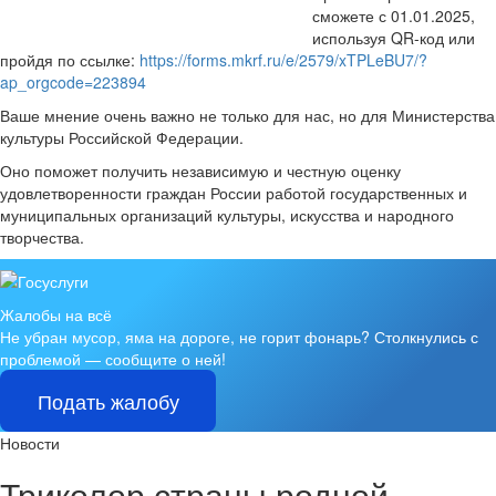
сможете с 01.01.2025,
используя QR-код или
пройдя по ссылке:
https://forms.mkrf.ru/e/2579/xTPLeBU7/?
ap_orgcode=223894
Ваше мнение очень важно не только для нас, но для Министерства
культуры Российской Федерации.
Оно поможет получить независимую и честную оценку
удовлетворенности граждан России работой государственных и
муниципальных организаций культуры, искусства и народного
творчества.
Жалобы на всё
Не убран мусор, яма на дороге, не горит фонарь?
Столкнулись с
проблемой — сообщите о ней!
Подать жалобу
Новости
Триколор страны родной