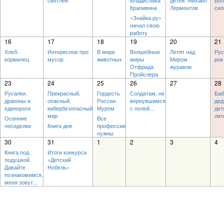
светлей
Владислава
детей. Михаил
Во
Крапивина
Лермонтов
сил
«Знайка.ру»
начал свою
работу
16
17
18
19
20
21
Хлеб-
Интересное про
В мире
Волшебные
Летят над
Рус
кормилец
мусор
животных
миры
Миром
рок
Отфрида
журавли
Пройслера
23
24
25
26
27
28
Русалки,
Прекрасный,
Гордость
Солдатам, не
Баб
драконы и
опасный,
России.
вернувшимся
дед
единороги
кибербезопасный
Муром
с полей…
дет
мир
лит
Осенние
Все
посиделки
Книга дня
профессии
нужны
30
31
1
2
3
4
Книга под
Итоги конкурса
подушкой.
«Детский
Давайте
Нобель»
познакомимся,
меня зовут...