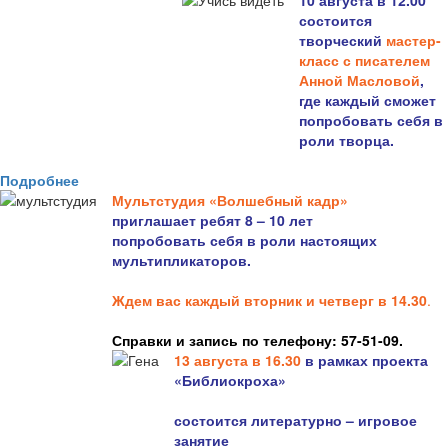
10 августа в 12.00
состоится
творческий
мастер-
класс с писателем
Анной Масловой
,
где каждый сможет
попробовать себя в
роли творца.
Подробнее
Мультстудия «Волшебный кадр»
приглашает ребят 8 – 10 лет
попробовать себя в роли настоящих
мультипликаторов.
Ждем вас каждый вторник и четверг в 14.30
.
Справки и запись по телефону: 57-51-09.
13 августа в 16.3
0
в рамках проекта
«Библиокроха»
состоится
литературно – игровое
занятие