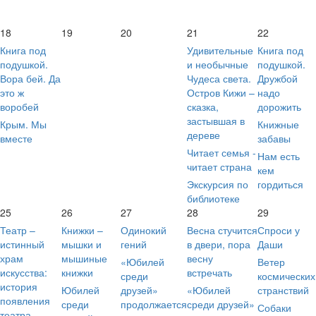
18
19
20
21
22
Книга под
Удивительные
Книга под
подушкой.
и необычные
подушкой.
Вора бей. Да
Чудеса света.
Дружбой
это ж
Остров Кижи –
надо
воробей
сказка,
дорожить
застывшая в
Крым. Мы
Книжные
дереве
вместе
забавы
Читает семья -
Нам есть
читает страна
кем
Экскурсия по
гордиться
библиотеке
25
26
27
28
29
Театр –
Книжки –
Одинокий
Весна стучится
Спроси у
истинный
мышки и
гений
в двери, пора
Даши
храм
мышиные
весну
«Юбилей
Ветер
искусства:
книжки
встречать
среди
космических
история
Юбилей
друзей»
«Юбилей
странствий
появления
среди
продолжается
среди друзей»
Собаки
театра…