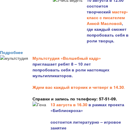
10 августа в 12.00
состоится
творческий
мастер-
класс с писателем
Анной Масловой
,
где каждый сможет
попробовать себя в
роли творца.
Подробнее
Мультстудия «Волшебный кадр»
приглашает ребят 8 – 10 лет
попробовать себя в роли настоящих
мультипликаторов.
Ждем вас каждый вторник и четверг в 14.30
.
Справки и запись по телефону: 57-51-09.
13 августа в 16.3
0
в рамках проекта
«Библиокроха»
состоится
литературно – игровое
занятие