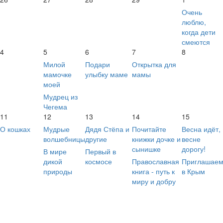
Очень
люблю,
когда дети
смеются
4
5
6
7
8
Милой
Подари
Открытка для
мамочке
улыбку маме
мамы
моей
Мудрец из
Чегема
11
12
13
14
15
О кошках
Мудрые
Дядя Стёпа и
Почитайте
Весна идёт,
волшебницы
другие
книжки дочке и
весне
сынишке
дорогу!
В мире
Первый в
дикой
космосе
Православная
Приглашае
природы
книга - путь к
в Крым
миру и добру