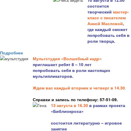
10 августа в 12.00
состоится
творческий
мастер-
класс с писателем
Анной Масловой
,
где каждый сможет
попробовать себя в
роли творца.
Подробнее
Мультстудия «Волшебный кадр»
приглашает ребят 8 – 10 лет
попробовать себя в роли настоящих
мультипликаторов.
Ждем вас каждый вторник и четверг в 14.30
.
Справки и запись по телефону: 57-51-09.
13 августа в 16.3
0
в рамках проекта
«Библиокроха»
состоится
литературно – игровое
занятие