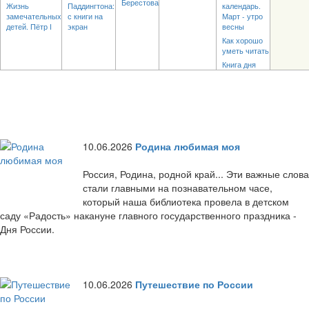
Берестова
Жизнь
Паддингтона:
календарь.
замечательных
с книги на
Март - утро
детей. Пётр I
экран
весны
Как хорошо
уметь читать
Книга дня
10.06.2026
Родина любимая моя
Россия, Родина, родной край... Эти важные слова
стали главными на познавательном часе,
который наша библиотека провела в детском
саду «Радость» накануне главного государственного праздника -
Дня России.
10.06.2026
Путешествие по России