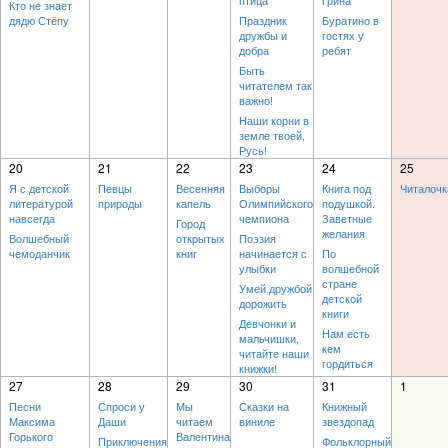
птица
Грина
Кто не знает
дядю Стёпу
Праздник
Буратино в
дружбы и
гостях у
добра
ребят
Быть
читателем так
важно!
Наши корни в
земле твоей,
Русь!
20
21
22
23
24
25
Я с детской
Певцы
Весенняя
Выборы
Книга под
Читалочк
литературой
природы
капель
Олимпийского
подушкой.
навсегда
чемпиона
Заветные
Город
желания
Волшебный
открытых
Поэзия
чемоданчик
книг
начинается с
По
улыбки
волшебной
стране
Умей дружбой
детской
дорожить
книги
Девчонки и
Нам есть
мальчишки,
кем
читайте наши
гордиться
книжки!
27
28
29
30
31
1
Песни
Спроси у
Мы
Сказки на
Книжный
Максима
Даши
читаем
виниле
звездопад
Горького
Валентина
Приключения
Фольклорный