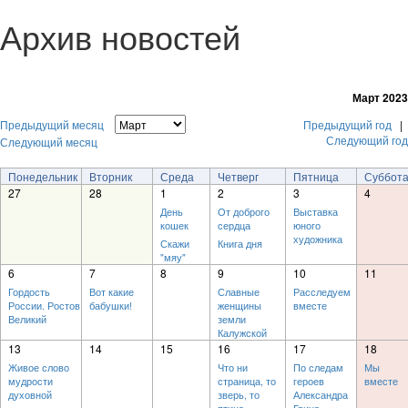
Архив новостей
Март 2023
Предыдущий месяц
Предыдущий год
|
Следующий год
Следующий месяц
Понедельник
Вторник
Среда
Четверг
Пятница
Суббот
27
28
1
2
3
4
День
От доброго
Выставка
кошек
сердца
юного
художника
Скажи
Книга дня
"мяу"
6
7
8
9
10
11
Гордость
Вот какие
Славные
Расследуем
России. Ростов
бабушки!
женщины
вместе
Великий
земли
Калужской
13
14
15
16
17
18
Живое слово
Что ни
По следам
Мы
мудрости
страница, то
героев
вместе
духовной
зверь, то
Александра