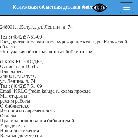
Калужская областная детская библиотека
Нави
248001, г.Калуга, ул. Ленина, д. 74
Тел.: (4842)57-51-09
Государственное казенное учреждение культуры Калужской
области
«Калужская областная детская библиотека»
(ГКУК КО «КОДБ»)
Основана в 1954г.
Наш адрес:
248001, г.Калуга,
ул. Ленина, д. 74
Тел.: (4842)57-51-09
Email: KRLC@adm.kaluga.ru
схема проезда
Мы открыты:
режим работы
О библиотеке
История и современность
Отделы
Правила пользования библиотекой
Учредитель
Наши достижения
Важные документы