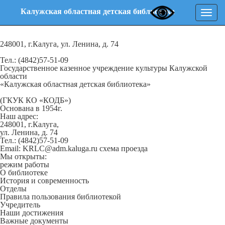
Калужская областная детская библиотека
Нави
248001, г.Калуга, ул. Ленина, д. 74
Тел.: (4842)57-51-09
Государственное казенное учреждение культуры Калужской
области
«Калужская областная детская библиотека»
(ГКУК КО «КОДБ»)
Основана в 1954г.
Наш адрес:
248001, г.Калуга,
ул. Ленина, д. 74
Тел.: (4842)57-51-09
Email: KRLC@adm.kaluga.ru
схема проезда
Мы открыты:
режим работы
О библиотеке
История и современность
Отделы
Правила пользования библиотекой
Учредитель
Наши достижения
Важные документы