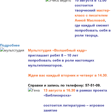
10 августа в 12.00
состоится
творческий
мастер-
класс с писателем
Анной Масловой
,
где каждый сможет
попробовать себя в
роли творца.
Подробнее
Мультстудия «Волшебный кадр»
приглашает ребят 8 – 10 лет
попробовать себя в роли настоящих
мультипликаторов.
Ждем вас каждый вторник и четверг в 14.30
.
Справки и запись по телефону: 57-51-09.
13 августа в 16.3
0
в рамках проекта
«Библиокроха»
состоится
литературно – игровое
занятие