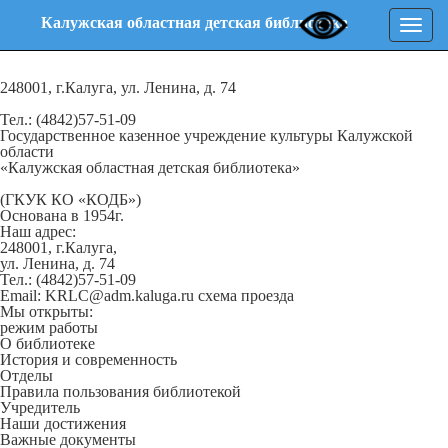
Калужская областная детская библиотека
Нави
248001, г.Калуга, ул. Ленина, д. 74
Тел.: (4842)57-51-09
Государственное казенное учреждение культуры Калужской
области
«Калужская областная детская библиотека»
(ГКУК КО «КОДБ»)
Основана в 1954г.
Наш адрес:
248001, г.Калуга,
ул. Ленина, д. 74
Тел.: (4842)57-51-09
Email: KRLC@adm.kaluga.ru
схема проезда
Мы открыты:
режим работы
О библиотеке
История и современность
Отделы
Правила пользования библиотекой
Учредитель
Наши достижения
Важные документы