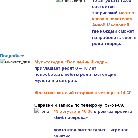
10 августа в 12.00
состоится
творческий
мастер-
класс с писателем
Анной Масловой
,
где каждый сможет
попробовать себя в
роли творца.
Подробнее
Мультстудия «Волшебный кадр»
приглашает ребят 8 – 10 лет
попробовать себя в роли настоящих
мультипликаторов.
Ждем вас каждый вторник и четверг в 14.30
.
Справки и запись по телефону: 57-51-09.
13 августа в 16.3
0
в рамках проекта
«Библиокроха»
состоится
литературно – игровое
занятие