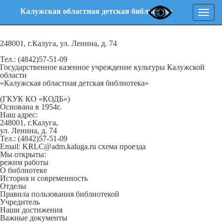
Калужская областная детская библиотека
Нави
248001, г.Калуга, ул. Ленина, д. 74
Тел.: (4842)57-51-09
Государственное казенное учреждение культуры Калужской
области
«Калужская областная детская библиотека»
(ГКУК КО «КОДБ»)
Основана в 1954г.
Наш адрес:
248001, г.Калуга,
ул. Ленина, д. 74
Тел.: (4842)57-51-09
Email: KRLC@adm.kaluga.ru
схема проезда
Мы открыты:
режим работы
О библиотеке
История и современность
Отделы
Правила пользования библиотекой
Учредитель
Наши достижения
Важные документы