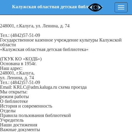
Калужская областная детская библиотека
Нави
248001, г.Калуга, ул. Ленина, д. 74
Тел.: (4842)57-51-09
Государственное казенное учреждение культуры Калужской
области
«Калужская областная детская библиотека»
(ГКУК КО «КОДБ»)
Основана в 1954г.
Наш адрес:
248001, г.Калуга,
ул. Ленина, д. 74
Тел.: (4842)57-51-09
Email: KRLC@adm.kaluga.ru
схема проезда
Мы открыты:
режим работы
О библиотеке
История и современность
Отделы
Правила пользования библиотекой
Учредитель
Наши достижения
Важные документы