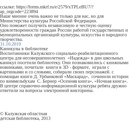
ссылке:
https://forms.mkrf.ru/e/2579/xTPLeBU7/?
ap_orgcode=223894
Ваше мнение очень важно не только для нас, но для
Министерства культуры Российской Федерации.
Оно поможет получить независимую и честную оценку
удовлетворенности граждан России работой государственных и
муниципальных организаций культуры, искусства и народного
творчества.
31.10.2019
Каникулы в библиотеке
Воспитанники Калужского социально-реабилитационного
центра для несовершеннолетних «Надежда» в дни школьных
каникул посетили библиотеку. Они познакомились с книжными
новинками, почитали книги в 3D - формате, играли с
картинками и со словами, собирали своих персонажей. с
помощью книги Д. Урбанковой «Маскарад», сочинили истории
по виммельбухам С. Бернер «Осенняя книга», «Ночная книга».
В центре справочно-информационной культуры ребята дружно
ответили на вопросы электронной викторины.
© Калужская областная
детская библиотека, 2013