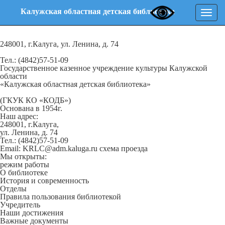
Калужская областная детская библиотека
Нави
248001, г.Калуга, ул. Ленина, д. 74
Тел.: (4842)57-51-09
Государственное казенное учреждение культуры Калужской
области
«Калужская областная детская библиотека»
(ГКУК КО «КОДБ»)
Основана в 1954г.
Наш адрес:
248001, г.Калуга,
ул. Ленина, д. 74
Тел.: (4842)57-51-09
Email: KRLC@adm.kaluga.ru
схема проезда
Мы открыты:
режим работы
О библиотеке
История и современность
Отделы
Правила пользования библиотекой
Учредитель
Наши достижения
Важные документы