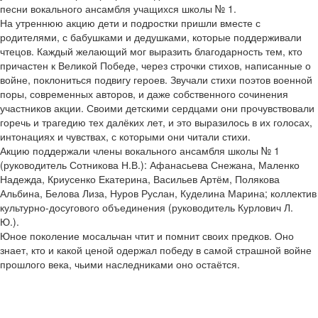
песни вокального ансамбля учащихся школы № 1.
На утреннюю акцию дети и подростки пришли вместе с
родителями, с бабушками и дедушками, которые поддерживали
чтецов. Каждый желающий мог выразить благодарность тем, кто
причастен к Великой Победе, через строчки стихов, написанные о
войне, поклониться подвигу героев. Звучали стихи поэтов военной
поры, современных авторов, и даже собственного сочинения
участников акции. Своими детскими сердцами они прочувствовали
горечь и трагедию тех далёких лет, и это выразилось в их голосах,
интонациях и чувствах, с которыми они читали стихи.
Акцию поддержали члены вокального ансамбля школы № 1
(руководитель Сотникова Н.В.): Афанасьева Снежана, Маленко
Надежда, Криусенко Екатерина, Васильев Артём, Полякова
Альбина, Белова Лиза, Нуров Руслан, Куделина Марина; коллектив
культурно-досугового объединения (руководитель Курлович Л.
Ю.).
Юное поколение мосальчан чтит и помнит своих предков. Оно
знает, кто и какой ценой одержал победу в самой страшной войне
прошлого века, чьими наследниками оно остаётся.