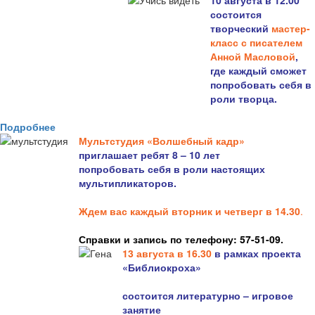
10 августа в 12.00
состоится
творческий
мастер-
класс с писателем
Анной Масловой
,
где каждый сможет
попробовать себя в
роли творца.
Подробнее
Мультстудия «Волшебный кадр»
приглашает ребят 8 – 10 лет
попробовать себя в роли настоящих
мультипликаторов.
Ждем вас каждый вторник и четверг в 14.30
.
Справки и запись по телефону: 57-51-09.
13 августа в 16.3
0
в рамках проекта
«Библиокроха»
состоится
литературно – игровое
занятие