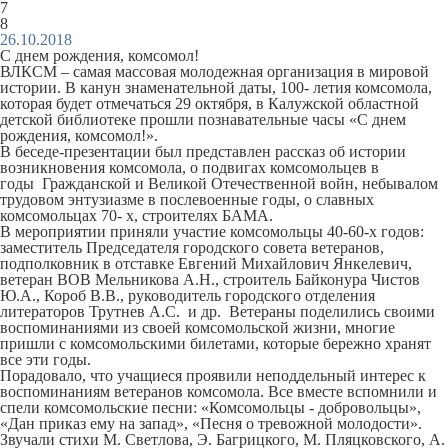
7
8
26.10.2018
С днем рождения, комсомол!
ВЛКСМ – самая массовая молодежная организация в мировой
истории. В канун знаменательной даты, 100- летия комсомола,
которая будет отмечаться 29 октября, в Калужской областной
детской библиотеке прошли познавательные часы «С днем
рождения, комсомол!».
В беседе-презентации был представлен рассказ об истории
возникновения комсомола, о подвигах комсомольцев в
годы Гражданской и Великой Отечественной войн, небывалом
трудовом энтузиазме в послевоенные годы, о славных
комсомольцах 70- х, строителях БАМА.
В мероприятии приняли участие комсомольцы 40-60-х годов:
заместитель Председателя городского совета ветеранов,
подполковник в отставке Евгений Михайлович Янкелевич,
ветеран ВОВ Мельникова А.Н., строитель Байконура Чистов
Ю.А., Короб В.В., руководитель городского отделения
литераторов Трутнев А.С. и др. Ветераны поделились своими
воспоминаниями из своей комсомольской жизни, многие
пришли с комсомольскими билетами, которые бережно хранят
все эти годы.
Порадовало, что учащиеся проявили неподдельный интерес к
воспоминаниям ветеранов комсомола. Все вместе вспомнили и
спели комсомольские песни: «Комсомольцы - добровольцы»,
«Дан приказ ему на запад», «Песня о тревожной молодости».
Звучали стихи М. Светлова, Э. Багрицкого, М. Пляцковского, А.