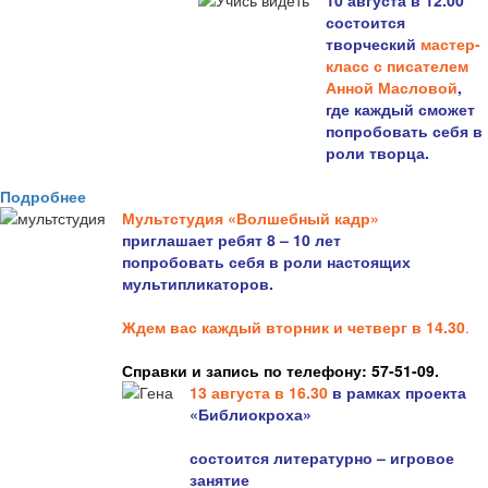
10 августа в 12.00
состоится
творческий
мастер-
класс с писателем
Анной Масловой
,
где каждый сможет
попробовать себя в
роли творца.
Подробнее
Мультстудия «Волшебный кадр»
приглашает ребят 8 – 10 лет
попробовать себя в роли настоящих
мультипликаторов.
Ждем вас каждый вторник и четверг в 14.30
.
Справки и запись по телефону: 57-51-09.
13 августа в 16.3
0
в рамках проекта
«Библиокроха»
состоится
литературно – игровое
занятие