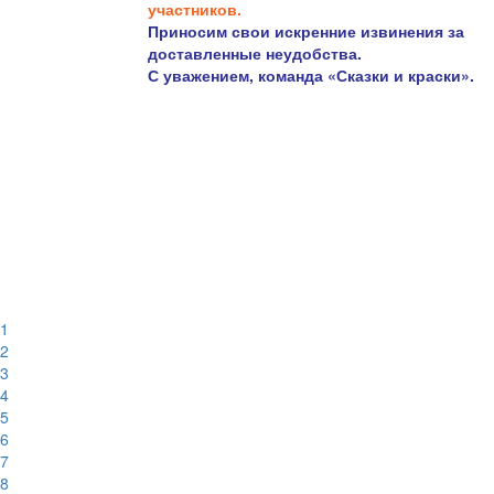
участников.
Приносим свои искренние извинения за
доставленные неудобства.
С уважением, команда «Сказки и краски».
1
2
3
4
5
6
7
8