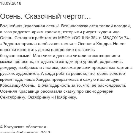
18.09.2018
Осень. Сказочный чертог…
Волшебная, красочная осень! Все наслаждаются теплой погодой,
а глаз радуется ярким краскам, которыми рисует художница
Осень. Сегодня к ребятам из МБОУ «ООШ № 35» и МБДОУ № 74
«Радость» пришла необычная гостья – Осенняя Хандра. Но ее
попытки испортить детям настроение оказались
безуспешными! Мальчики и девочки читали стихотворения и
сказки про осень, отгадывали загадки про урожай, радовались
дождику, изображали листики, рассматривали прекрасные картины
русских художников. А когда ребята решили, что осень золотое
время года, наша Хандра превратилась в самую настоящую
Красавицу-Осень. В благодарность за то, что ее расколдовали,
Осенняя Красавица рассказала сказку про своих дочерей
Сентябринку, Октябринку и Ноябринку.
© Калужская областная
детская библиотека, 2013