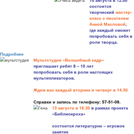
10 августа в 12.00
состоится
творческий
мастер-
класс с писателем
Анной Масловой
,
где каждый сможет
попробовать себя в
роли творца.
Подробнее
Мультстудия «Волшебный кадр»
приглашает ребят 8 – 10 лет
попробовать себя в роли настоящих
мультипликаторов.
Ждем вас каждый вторник и четверг в 14.30
.
Справки и запись по телефону: 57-51-09.
13 августа в 16.3
0
в рамках проекта
«Библиокроха»
состоится
литературно – игровое
занятие