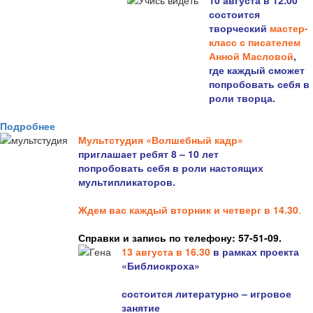
10 августа в 12.00
состоится
творческий
мастер-
класс с писателем
Анной Масловой
,
где каждый сможет
попробовать себя в
роли творца.
Подробнее
Мультстудия «Волшебный кадр»
приглашает ребят 8 – 10 лет
попробовать себя в роли настоящих
мультипликаторов.
Ждем вас каждый вторник и четверг в 14.30
.
Справки и запись по телефону: 57-51-09.
13 августа в 16.3
0
в рамках проекта
«Библиокроха»
состоится
литературно – игровое
занятие