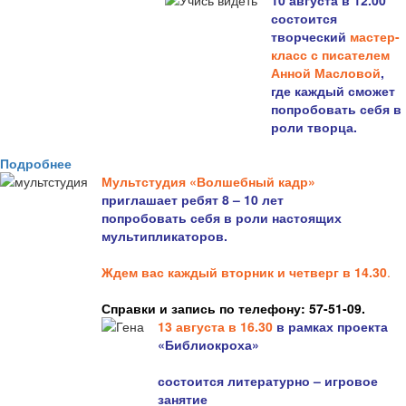
10 августа в 12.00
состоится
творческий
мастер-
класс с писателем
Анной Масловой
,
где каждый сможет
попробовать себя в
роли творца.
Подробнее
Мультстудия «Волшебный кадр»
приглашает ребят 8 – 10 лет
попробовать себя в роли настоящих
мультипликаторов.
Ждем вас каждый вторник и четверг в 14.30
.
Справки и запись по телефону: 57-51-09.
13 августа в 16.3
0
в рамках проекта
«Библиокроха»
состоится
литературно – игровое
занятие