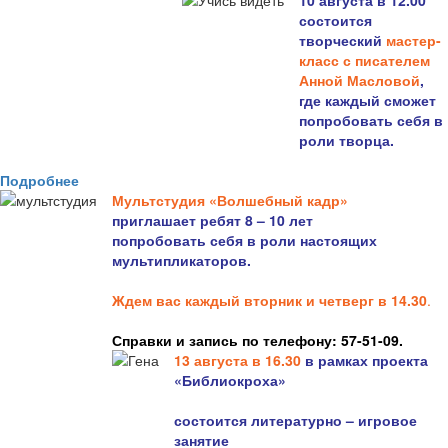
10 августа в 12.00
состоится
творческий
мастер-
класс с писателем
Анной Масловой
,
где каждый сможет
попробовать себя в
роли творца.
Подробнее
Мультстудия «Волшебный кадр»
приглашает ребят 8 – 10 лет
попробовать себя в роли настоящих
мультипликаторов.
Ждем вас каждый вторник и четверг в 14.30
.
Справки и запись по телефону: 57-51-09.
13 августа в 16.3
0
в рамках проекта
«Библиокроха»
состоится
литературно – игровое
занятие