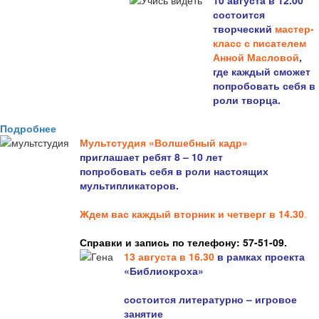
10 августа в 12.00
состоится
творческий
мастер-
класс с писателем
Анной Масловой
,
где каждый сможет
попробовать себя в
роли творца.
Подробнее
Мультстудия «Волшебный кадр»
приглашает ребят 8 – 10 лет
попробовать себя в роли настоящих
мультипликаторов.
Ждем вас каждый вторник и четверг в 14.30
.
Справки и запись по телефону: 57-51-09.
13 августа в 16.3
0
в рамках проекта
«Библиокроха»
состоится
литературно – игровое
занятие