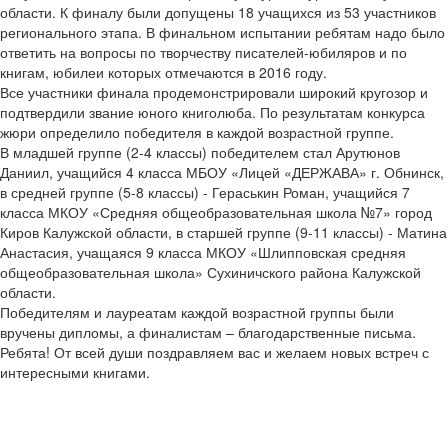
области. К финалу были допущены 18 учащихся из 53 участников
регионального этапа. В финальном испытании ребятам надо было
ответить на вопросы по творчеству писателей-юбиляров и по
книгам, юбилеи которых отмечаются в 2016 году.
Все участники финала продемонстрировали широкий кругозор и
подтвердили звание юного книголюба. По результатам конкурса
жюри определило победителя в каждой возрастной группе.
В младшей группе (2-4 классы) победителем стал Арутюнов
Даниил, учащийся 4 класса МБОУ «Лицей «ДЕРЖАВА» г. Обнинск,
в средней группе (5-8 классы) - Гераськин Роман, учащийся 7
класса МКОУ «Средняя общеобразовательная школа №7» город
Киров Калужской области, в старшей группе (9-11 классы) - Матина
Анастасия, учащаяся 9 класса МКОУ «Шлипповская средняя
общеобразовательная школа» Сухиничского района Калужской
области.
Победителям и лауреатам каждой возрастной группы были
вручены дипломы, а финалистам – благодарственные письма.
Ребята! От всей души поздравляем вас и желаем новых встреч с
интересными книгами.