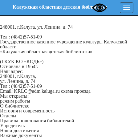
Калужская областная детская библиотека
Нави
248001, г.Калуга, ул. Ленина, д. 74
Тел.: (4842)57-51-09
Государственное казенное учреждение культуры Калужской
области
«Калужская областная детская библиотека»
(ГКУК КО «КОДБ»)
Основана в 1954г.
Наш адрес:
248001, г.Калуга,
ул. Ленина, д. 74
Тел.: (4842)57-51-09
Email: KRLC@adm.kaluga.ru
схема проезда
Мы открыты:
режим работы
О библиотеке
История и современность
Отделы
Правила пользования библиотекой
Учредитель
Наши достижения
Важные документы