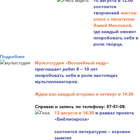
10 августа в 12.00
состоится
творческий
мастер-
класс с писателем
Анной Масловой
,
где каждый сможет
попробовать себя в
роли творца.
Подробнее
Мультстудия «Волшебный кадр»
приглашает ребят 8 – 10 лет
попробовать себя в роли настоящих
мультипликаторов.
Ждем вас каждый вторник и четверг в 14.30
.
Справки и запись по телефону: 57-51-09.
13 августа в 16.3
0
в рамках проекта
«Библиокроха»
состоится
литературно – игровое
занятие