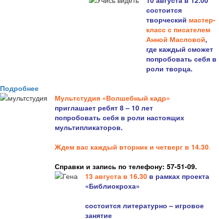
10 августа в 12.00
состоится
творческий
мастер-
класс с писателем
Анной Масловой
,
где каждый сможет
попробовать себя в
роли творца.
Подробнее
Мультстудия «Волшебный кадр»
приглашает ребят 8 – 10 лет
попробовать себя в роли настоящих
мультипликаторов.
Ждем вас каждый вторник и четверг в 14.30
.
Справки и запись по телефону: 57-51-09.
13 августа в 16.3
0
в рамках проекта
«Библиокроха»
состоится
литературно – игровое
занятие