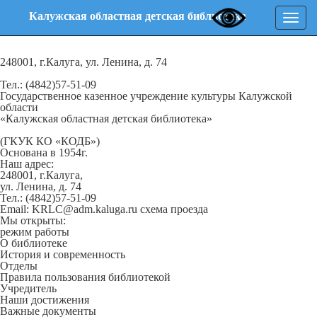
Калужская областная детская библиотека
Нави
248001, г.Калуга, ул. Ленина, д. 74
Тел.: (4842)57-51-09
Государственное казенное учреждение культуры Калужской
области
«Калужская областная детская библиотека»
(ГКУК КО «КОДБ»)
Основана в 1954г.
Наш адрес:
248001, г.Калуга,
ул. Ленина, д. 74
Тел.: (4842)57-51-09
Email: KRLC@adm.kaluga.ru
схема проезда
Мы открыты:
режим работы
О библиотеке
История и современность
Отделы
Правила пользования библиотекой
Учредитель
Наши достижения
Важные документы