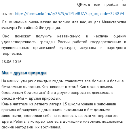
QR-код или пройдя по
ссылке:
https://forms.mkrf.ru/e/2579/xTPLeBU7/?ap_orgcode=223894
Ваше мнение очень важно не только для нас, но для Министерства
культуры Российской Федерации.
Оно поможет получить независимую и честную оценку
удовлетворенности граждан России работой государственных и
муниципальных организаций культуры, искусства и народного
творчества.
28.06.2016
Мы – друзья природы
На наших улицах с каждым годом становится все больше и больше
бездомных животных. Кто виноват в этом? Как можно помочь
брошенным бедолагам? Эти и другие вопросы поднимались в
беседе «Мы – друзья природы».
Юные читатели из летнего лагеря 15 школы узнали и запомнили
правила обращения с домашними питомцами и бездомными
животными, проверили себя на готовность завести четвероногого
друга. Ребята, у которых уже есть домашние животные, поделились
своими методами их воспитания.