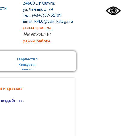
248001, г.Калуга,
сти
ул. Ленина, д. 74
Тел.: (4842)57-51-09
Email: KRLC@adm.kaluga.ru
схема проезда
Мы открыты:
режим работы
Творчество.
Конкурсы.
Акции
Приглашаем 
и и краски»
на земле»
, к
Подробнее
неудобства.