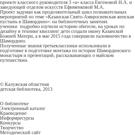
проекте классного руководителя 3 «а» класса Евгеновой Н.А. и
заведующей отделом искусств Ефименковой М.А.
Проект задуман как продолжительный цикл познавательных
мероприятий по теме «Казанская Свято-Амвросиевская женская
пустынь в Шамордино»: на библиотечных занятиях
ученики подробно изучили историю обители, на уроках по
дизайну в технике квиллинг дети создали икону Казанской
Божией Матери, а в мае 2015 года совершили паломничество в
Шамордино.
Полученные знания третьеклассники использовали в
подготовке в подготовке монтажа по истории Шамординского
монастыря и презентаций, рассказывающих о майском
путешествии.
© Калужская областная
детская библиотека, 2013
О библиотеке
Электронный каталог
Краеведение
Информресурсы
Конкурсы
Творчество
Методический сайт