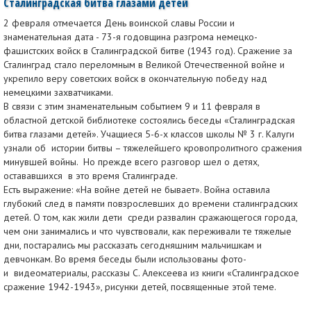
Сталинградская битва глазами детей
2 февраля отмечается День воинской славы России и
знаменательная дата - 73-я годовщина разгрома немецко-
фашистских войск в Сталинградской битве (1943 год). Сражение за
Сталинград стало переломным в Великой Отечественной войне и
укрепило веру советских войск в окончательную победу над
немецкими захватчиками.
В связи с этим знаменательным событием 9 и 11 февраля в
областной детской библиотеке состоялись беседы «Сталинградская
битва глазами детей». Учащиеся 5-6-х классов школы № 3 г. Калуги
узнали об истории битвы – тяжелейшего кровопролитного сражения
минувшей войны. Но прежде всего разговор шел о детях,
остававшихся в это время Сталинграде.
Есть выражение: «На войне детей не бывает». Война оставила
глубокий след в памяти повзрослевших до времени сталинградских
детей. О том, как жили дети среди развалин сражающегося города,
чем они занимались и что чувствовали, как переживали те тяжелые
дни, постарались мы рассказать сегодняшним мальчишкам и
девчонкам. Во время беседы были использованы фото-
и видеоматериалы, рассказы С. Алексеева из книги «Сталинградское
сражение 1942-1943», рисунки детей, посвященные этой теме.