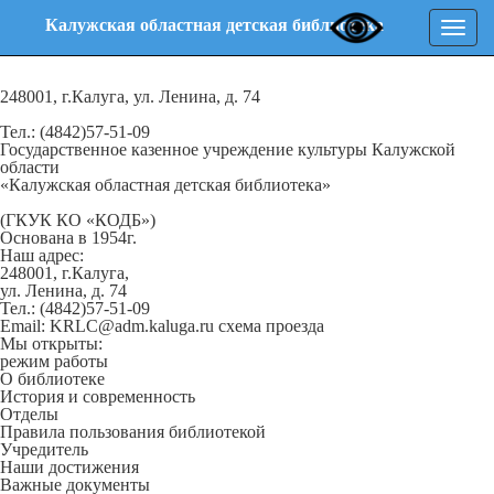
Калужская областная детская библиотека
Нави
248001, г.Калуга, ул. Ленина, д. 74
Тел.: (4842)57-51-09
Государственное казенное учреждение культуры Калужской
области
«Калужская областная детская библиотека»
(ГКУК КО «КОДБ»)
Основана в 1954г.
Наш адрес:
248001, г.Калуга,
ул. Ленина, д. 74
Тел.: (4842)57-51-09
Email: KRLC@adm.kaluga.ru
схема проезда
Мы открыты:
режим работы
О библиотеке
История и современность
Отделы
Правила пользования библиотекой
Учредитель
Наши достижения
Важные документы