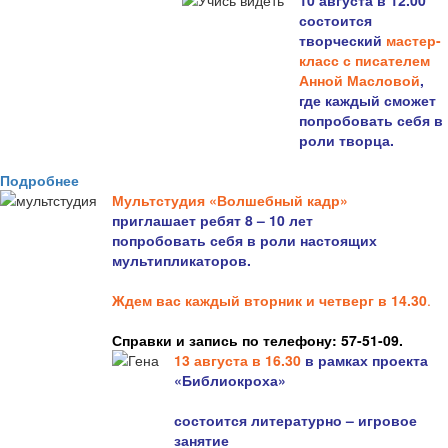
10 августа в 12.00
состоится
творческий
мастер-
класс с писателем
Анной Масловой
,
где каждый сможет
попробовать себя в
роли творца.
Подробнее
Мультстудия «Волшебный кадр»
приглашает ребят 8 – 10 лет
попробовать себя в роли настоящих
мультипликаторов.
Ждем вас каждый вторник и четверг в 14.30
.
Справки и запись по телефону: 57-51-09.
13 августа в 16.3
0
в рамках проекта
«Библиокроха»
состоится
литературно – игровое
занятие