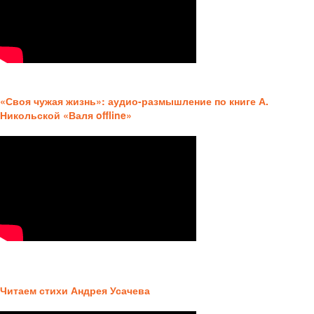
«Своя чужая жизнь»: аудио-размышление по книге А.
Никольской «Валя offline»
Читаем
стихи Андрея Усачева