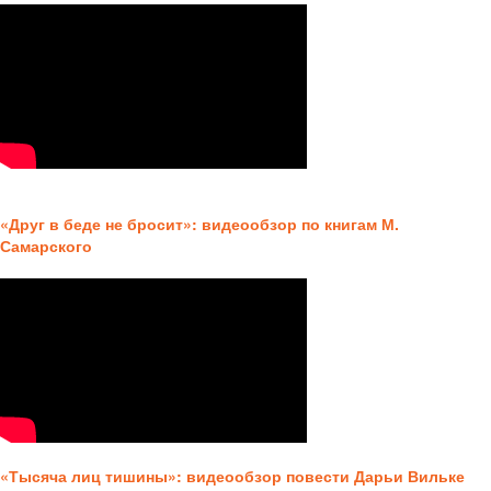
«Друг в беде не бросит»: видеообзор по книгам М.
Самарского
«Тысяча лиц тишины»: видеообзор повести Дарьи Вильке