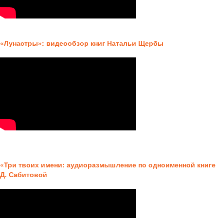
«Лунастры»:
видеообзор книг Натальи Щербы
«Три твоих имени:
аудиоразмышление по одноименной книге
Д. Сабитовой