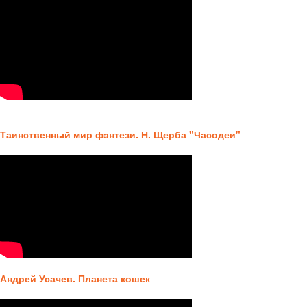
Таинственный мир фэнтези. Н. Щерба "Часодеи"
Андрей Усачев. Планета кошек