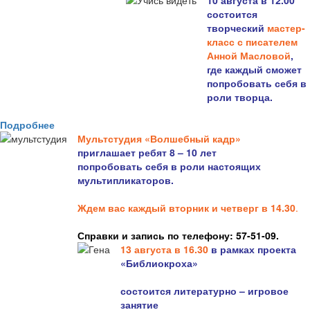
10 августа в 12.00
состоится
творческий
мастер-
класс с писателем
Анной Масловой
,
где каждый сможет
попробовать себя в
роли творца.
Подробнее
Мультстудия «Волшебный кадр»
приглашает ребят 8 – 10 лет
попробовать себя в роли настоящих
мультипликаторов.
Ждем вас каждый вторник и четверг в 14.30
.
Справки и запись по телефону: 57-51-09.
13 августа в 16.3
0
в рамках проекта
«Библиокроха»
состоится
литературно – игровое
занятие