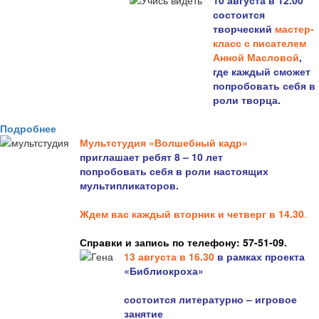
10 августа в 12.00
состоится
творческий
мастер-
класс с писателем
Анной Масловой
,
где каждый сможет
попробовать себя в
роли творца.
Подробнее
Мультстудия «Волшебный кадр»
приглашает ребят 8 – 10 лет
попробовать себя в роли настоящих
мультипликаторов.
Ждем вас каждый вторник и четверг в 14.30
.
Справки и запись по телефону: 57-51-09.
13 августа в 16.3
0
в рамках проекта
«Библиокроха»
состоится
литературно – игровое
занятие