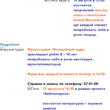
10 августа в 12.00
состоится
творческий
мастер-
класс с писателем
Анной Масловой
,
где каждый сможет
попробовать себя в
роли творца.
Подробнее
Мультстудия «Волшебный кадр»
приглашает ребят 8 – 10 лет
попробовать себя в роли настоящих
мультипликаторов.
Ждем вас каждый вторник и четверг в 14.30
.
Справки и запись по телефону: 57-51-09.
13 августа в 16.3
0
в рамках проекта
«Библиокроха»
состоится
литературно – игровое
занятие