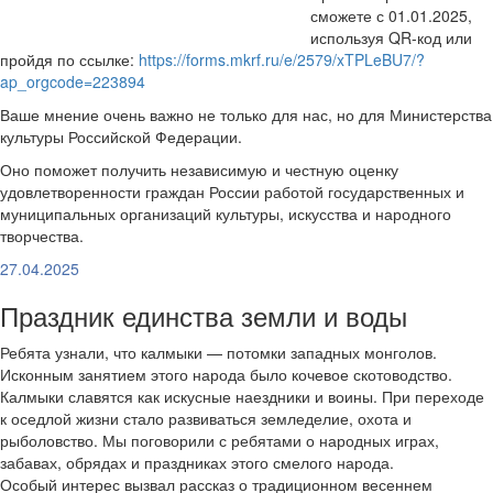
сможете с 01.01.2025,
используя QR-код или
пройдя по ссылке:
https://forms.mkrf.ru/e/2579/xTPLeBU7/?
ap_orgcode=223894
Ваше мнение очень важно не только для нас, но для Министерства
культуры Российской Федерации.
Оно поможет получить независимую и честную оценку
удовлетворенности граждан России работой государственных и
муниципальных организаций культуры, искусства и народного
творчества.
27.04.2025
Праздник единства земли и воды
Ребята узнали, что калмыки — потомки западных монголов.
Исконным занятием этого народа было кочевое скотоводство.
Калмыки славятся как искусные наездники и воины. При переходе
к оседлой жизни стало развиваться земледелие, охота и
рыболовство. Мы поговорили с ребятами о народных играх,
забавах, обрядах и праздниках этого смелого народа.
Особый интерес вызвал рассказ о традиционном весеннем