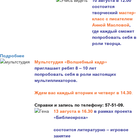
10 августа в 12.00
состоится
творческий
мастер-
класс с писателем
Анной Масловой
,
где каждый сможет
попробовать себя в
роли творца.
Подробнее
Мультстудия «Волшебный кадр»
приглашает ребят 8 – 10 лет
попробовать себя в роли настоящих
мультипликаторов.
Ждем вас каждый вторник и четверг в 14.30
.
Справки и запись по телефону: 57-51-09.
13 августа в 16.3
0
в рамках проекта
«Библиокроха»
состоится
литературно – игровое
занятие