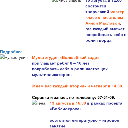
10 августа в 12.00
состоится
творческий
мастер-
класс с писателем
Анной Масловой
,
где каждый сможет
попробовать себя в
роли творца.
Подробнее
Мультстудия «Волшебный кадр»
приглашает ребят 8 – 10 лет
попробовать себя в роли настоящих
мультипликаторов.
Ждем вас каждый вторник и четверг в 14.30
.
Справки и запись по телефону: 57-51-09.
13 августа в 16.3
0
в рамках проекта
«Библиокроха»
состоится
литературно – игровое
занятие