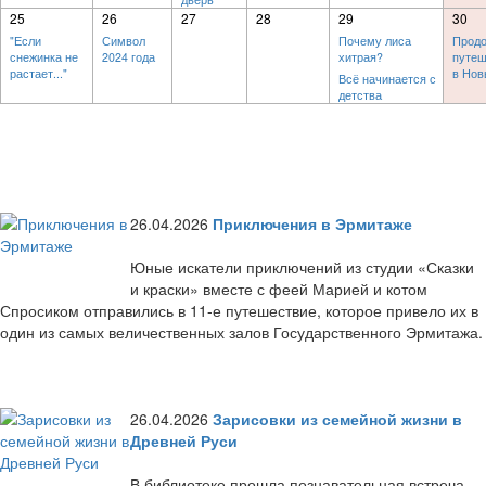
25
26
27
28
29
30
"Если
Символ
Почему лиса
Продо
снежинка не
2024 года
хитрая?
путеш
растает..."
в Нов
Всё начинается с
детства
26.04.2026
Приключения в Эрмитаже
Юные искатели приключений из студии «Сказки
и краски» вместе с феей Марией и котом
Спросиком отправились в 11-е путешествие, которое привело их в
один из самых величественных залов Государственного Эрмитажа.
26.04.2026
Зарисовки из семейной жизни в
Древней Руси
В библиотеке прошла познавательная встреча,