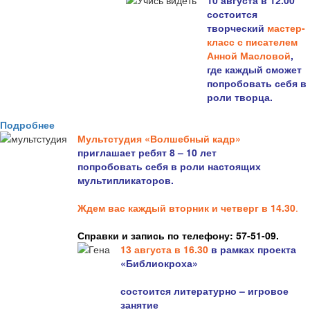
10 августа в 12.00
состоится
творческий
мастер-
класс с писателем
Анной Масловой
,
где каждый сможет
попробовать себя в
роли творца.
Подробнее
Мультстудия «Волшебный кадр»
приглашает ребят 8 – 10 лет
попробовать себя в роли настоящих
мультипликаторов.
Ждем вас каждый вторник и четверг в 14.30
.
Справки и запись по телефону: 57-51-09.
13 августа в 16.3
0
в рамках проекта
«Библиокроха»
состоится
литературно – игровое
занятие