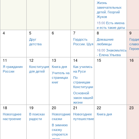
Жизнь
замечательных
детей. Георгий
Жуков
15:00
Есть имена
и есть такие даты
4
5
6
7
8
9
Друг
Гордость
Домашние
Горди
детства
России. Шуя
любимцы
слав
Герое
16:00
Знакомьтесь
- Елена Ульева
11
12
13
14
15
16
Я гражданин
Конституция
Книга дня
Как учились
России
для детей
на Руси
Учитель на
страницах
По
книг
страницам
Конституции
Основной
закон нашей
жизни
18
19
20
21
22
23
Новогоднее
В поисках
Новогодние
Новогоднее
Книга дня
настроение
радости
сказки
путешествие
В зимнюю
сказку
откроется
дверь