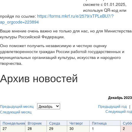
сможете с 01.01.2025,
используя QR-код или
пройдя по ссылке:
https://forms.mkrf.ru/e/2579/xTPLeBU7/?
ap_orgcode=223894
Ваше мнение очень важно не только для нас, но для Министерства
культуры Российской Федерации.
Оно поможет получить независимую и честную оценку
удовлетворенности граждан России работой государственных и
муниципальных организаций культуры, искусства и народного
творчества.
Архив новостей
Декабрь 2023
Предыдущий месяц
Предыдущий год
|
Следующий год
Следующий месяц
Понедельник
Вторник
Среда
Четверг
Пятница
Субб
27
28
29
30
1
2