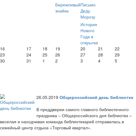
Бережливый
Письмо
знайка
Деду
Морозу
История
Нового
Года в
открытке
16
17
18
19
20
21
22
23
24
25
26
27
28
29
30
31
1
2
3
4
5
26.05.2019
Общероссийский день библиотек
В преддверии самого главного библиотечного
праздника – Общероссийского дня библиотек –
веселая и находчивая команда библиотекарей отправилась в
семейный центр отдыха «Торговый квартал».