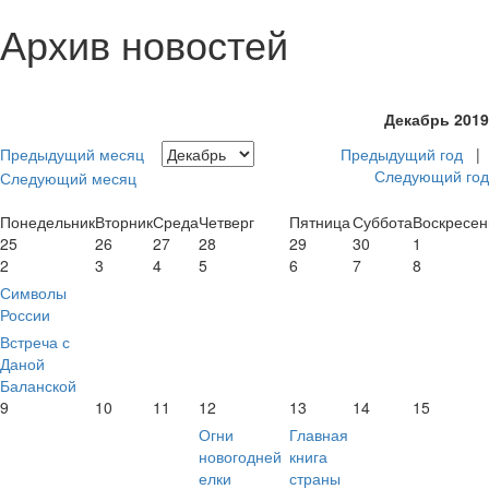
Архив новостей
Декабрь 2019
Предыдущий месяц
Предыдущий год
|
Следующий год
Следующий месяц
Понедельник
Вторник
Среда
Четверг
Пятница
Суббота
Воскресен
25
26
27
28
29
30
1
2
3
4
5
6
7
8
Символы
России
Встреча с
Даной
Баланской
9
10
11
12
13
14
15
Огни
Главная
новогодней
книга
елки
страны