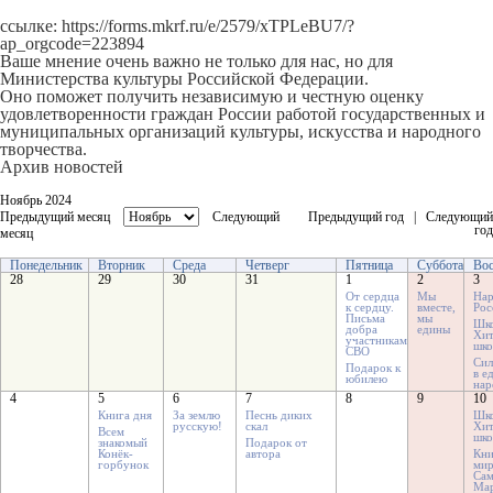
ссылке:
https://forms.mkrf.ru/e/2579/xTPLeBU7/?
ap_orgcode=223894
Ваше мнение очень важно не только для нас, но для
Министерства культуры Российской Федерации.
Оно поможет получить независимую и честную оценку
удовлетворенности граждан России работой государственных и
муниципальных организаций культуры, искусства и народного
творчества.
Архив новостей
Ноябрь 2024
Предыдущий месяц
Следующий
Предыдущий год
|
Следующий
год
месяц
Понедельник
Вторник
Среда
Четверг
Пятница
Суббота
Вос
28
29
30
31
1
2
3
От сердца
Мы
На
к сердцу.
вместе,
Рос
Письма
мы
Шк
добра
едины
Хит
участникам
шко
СВО
Сил
Подарок к
в е
юбилею
нар
4
5
6
7
8
9
10
Книга дня
За землю
Песнь диких
Шк
русскую!
скал
Хит
Всем
шко
знакомый
Подарок от
Конёк-
автора
Кн
горбунок
ми
Сам
Ма