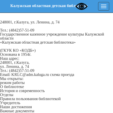
Калужская областная детская библиотека
Нави
248001, г.Калуга, ул. Ленина, д. 74
Тел.: (4842)57-51-09
Государственное казенное учреждение культуры Калужской
области
«Калужская областная детская библиотека»
(ГКУК КО «КОДБ»)
Основана в 1954г.
Наш адрес:
248001, г.Калуга,
ул. Ленина, д. 74
Тел.: (4842)57-51-09
Email: KRLC@adm.kaluga.ru
схема проезда
Мы открыты:
режим работы
О библиотеке
История и современность
Отделы
Правила пользования библиотекой
Учредитель
Наши достижения
Важные документы