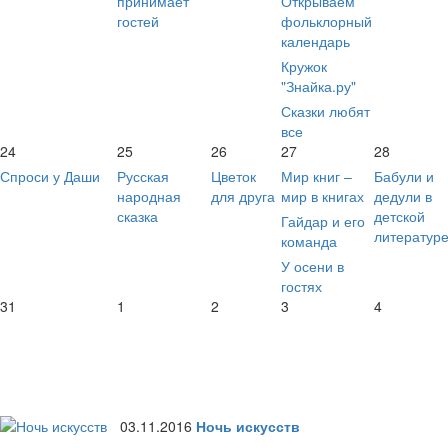
принимает
Открываем
гостей
фольклорный
календарь
Кружок
"Знайка.ру"
Сказки любят
все
24
25
26
27
28
Спроси у Даши
Русская
Цветок
Мир книг –
Бабули и
народная
для друга
мир в книгах
дедули в
сказка
детской
Гайдар и его
литератур
команда
У осени в
гостях
31
1
2
3
4
03.11.2016
Ночь искусств