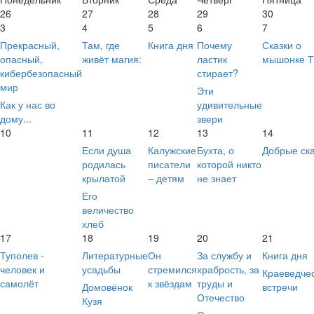
26
27
28
29
30
3
4
5
6
7
Прекрасный,
Там, где
Книга дня
Почему
Сказки о
опасный,
живёт магия:
ластик
мышонке 
кибербезопасный
стирает?
мир
Эти
Как у нас во
удивительные
дому...
звери
10
11
12
13
14
Если душа
Калужские
Бухта, о
Добрые ска
родилась
писатели
которой никто
крылатой
– детям
не знает
Его
величество
хлеб
17
18
19
20
21
Туполев -
Литературные
Он
За службу и
Книга дня
человек и
усадьбы
стремился
храбрость, за
Краеведче
самолёт
к звёздам
труды и
Домовёнок
встречи
Отечество
Кузя