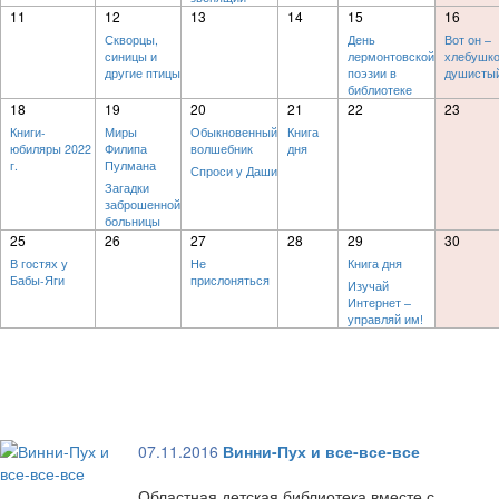
11
12
13
14
15
16
Скворцы,
День
Вот он –
синицы и
лермонтовской
хлебушк
другие птицы
поэзии в
душисты
библиотеке
18
19
20
21
22
23
Книги-
Миры
Обыкновенный
Книга
юбиляры 2022
Филипа
волшебник
дня
г.
Пулмана
Спроси у Даши
Загадки
заброшенной
больницы
25
26
27
28
29
30
В гостях у
Не
Книга дня
Бабы-Яги
прислоняться
Изучай
Интернет –
управляй им!
07.11.2016
Винни-Пух и все-все-все
Областная детская библиотека вместе с