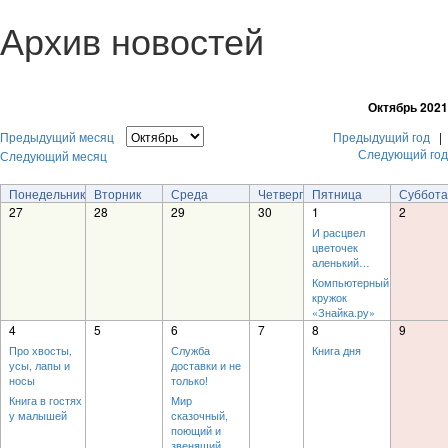
Архив новостей
Октябрь 2021
Предыдущий месяц
Предыдущий год
|
Следующий год
Следующий месяц
Понедельник
Вторник
Среда
Четверг
Пятница
Суббота
27
28
29
30
1
2
И расцвел
цветочек
аленький…
Компьютерный
кружок
«Знайка.ру»
4
5
6
7
8
9
Про хвосты,
Служба
Книга дня
усы, лапы и
доставки и не
носы
только!
Книга в гостях
Мир
у малышей
сказочный,
поющий и
звенящий